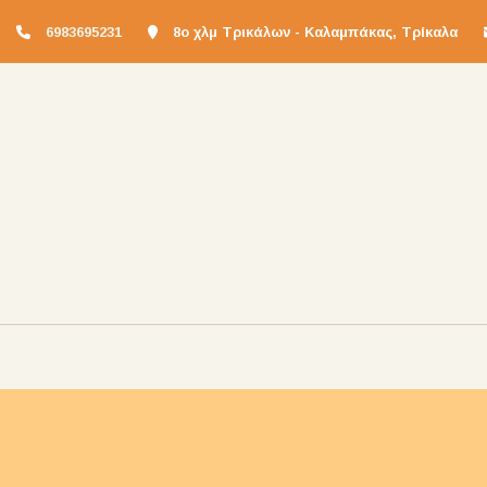
6983695231
8ο χλμ Τρικάλων - Καλαμπάκας, Τρίκαλα