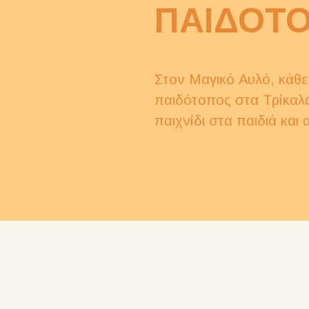
ΠΑΙΔΟΤ
Στον Μαγικό Αυλό, κάθε
παιδότοπος στα Τρίκαλα
παιχνίδι στα παιδιά και